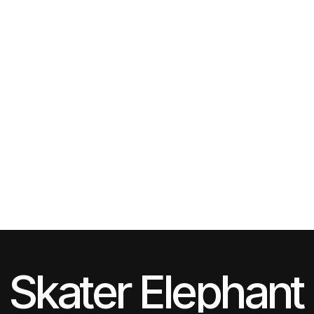
Bliss Divorce
2023
Plataforma LegalTech - Integración de IA
2023
Bliss Divorce
Plataforma LegalTech - Integración de IA
Skater Elephant