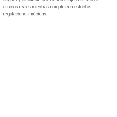
clínicos reales mientras cumple con estrictas
regulaciones médicas.
/
Desafío
(02)
Los técnicos en diálisis enfrentan flujos de trabajo 
complejos y que consumen mucho tiempo al 
documentar el acceso vascular para los pacientes. Los 
errores o retrasos pueden impactar directamente en la 
calidad del tratamiento. Health Data Works nos 
contrató para diseñar y construir un producto desde 
cero que simplifique el registro de acceso, asegure el 
cumplimiento de los estándares médicos y se integre 