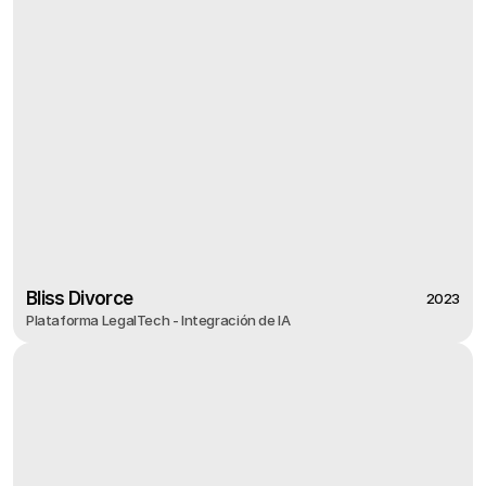
Bliss Divorce
2023
Plataforma LegalTech - Integración de IA
2023
Bliss Divorce
Plataforma LegalTech - Integración de IA