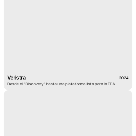
Veristra
2024
Desde el "Discovery" hasta una plataforma lista para la FDA
2024
Veristra
Desde el "Discovery" hasta una plataforma lista para la FDA