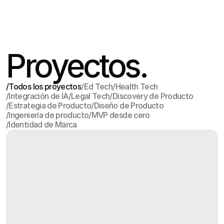
Proyectos.
/
Todos los proyectos
/
Ed Tech
/
Health Tech
/
Integración de IA
/
Legal Tech
/
Discovery de Producto
Todos los proyectos
Ed Tech
Health Tech
/
Estrategia de Producto
/
Diseño de Producto
Integración de IA
Legal Tech
Discovery de Producto
/
Ingeniería de producto
/
MVP desde cero
Estrategia de Producto
Diseño de Producto
/
Identidad de Marca
Ingeniería de producto
MVP desde cero
Identidad de Marca