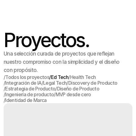
Proyectos.
Una selección curada de proyectos que reflejan
nuestro compromiso con la simplicidad y el diseño
con propósito.
/
Todos los proyectos
/
Ed Tech
/
Health Tech
/
Integración de IA
/
Legal Tech
/
Discovery de Producto
Todos los proyectos
Ed Tech
Health Tech
/
Estrategia de Producto
/
Diseño de Producto
Integración de IA
Legal Tech
Discovery de Producto
/
Ingeniería de producto
/
MVP desde cero
Estrategia de Producto
Diseño de Producto
/
Identidad de Marca
Ingeniería de producto
MVP desde cero
Identidad de Marca