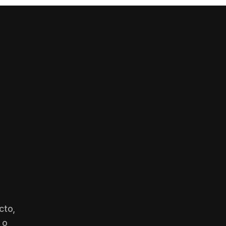
cto,
 o