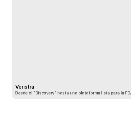
Skat
Veristra
Desde el "Discovery" hasta una plataforma lista para la FD
Veristra
Desde el "Discovery" hasta una plataforma lista para la FD