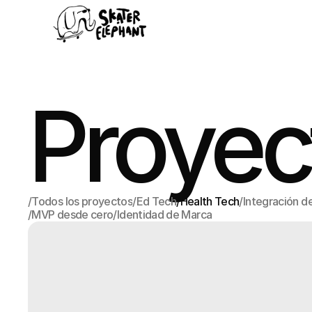
Proyec
/
Todos los proyectos
/
Ed Tech
/
Health Tech
/
Integración de
/
MVP desde cero
/
Identidad de Marca
Todos los proyectos
Ed Tech
Health Tech
Integración de
MVP desde cero
Identidad de Marca