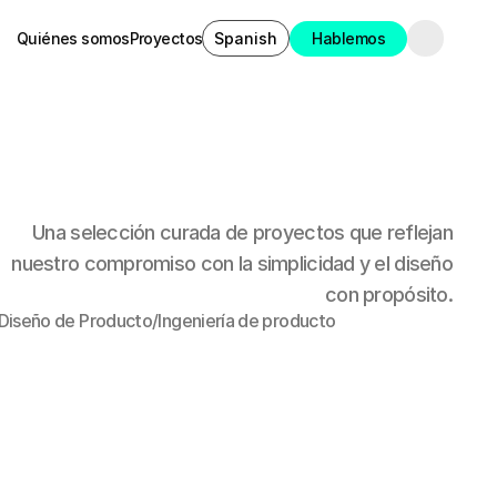
Select Language
Quiénes somos
Proyectos
Hablemos
Spanish
Quiénes somos
Proyectos
Hablemos
Una selección curada de proyectos que reflejan
nuestro compromiso con la simplicidad y el diseño
con propósito.
Diseño de Producto
/
Ingeniería de producto
Diseño de Producto
Ingeniería de producto