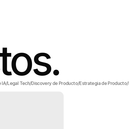
tos.
 IA
/
Legal Tech
/
Discovery de Producto
/
Estrategia de Producto
/
 IA
Legal Tech
Discovery de Producto
Estrategia de Producto